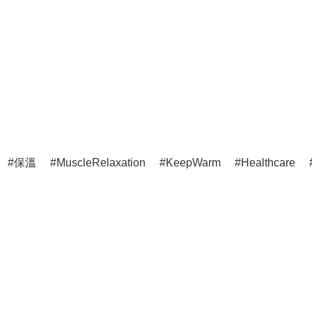
保溫
MuscleRelaxation
KeepWarm
Healthcare