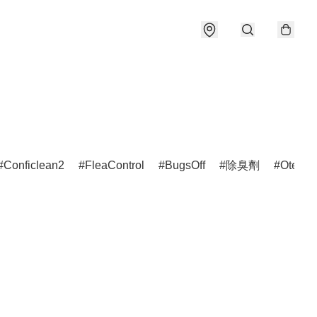
Conficlean2
FleaControl
BugsOff
除臭劑
Otedex