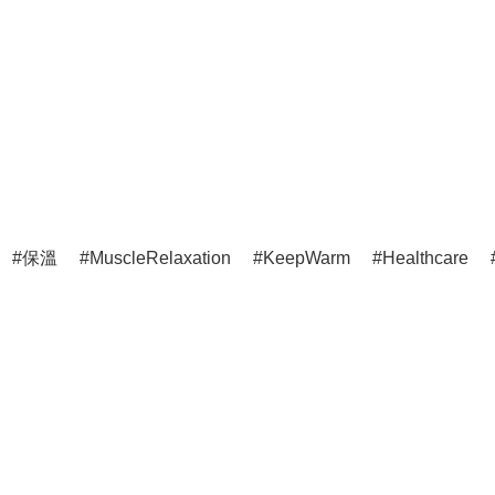
保溫
MuscleRelaxation
KeepWarm
Healthcare