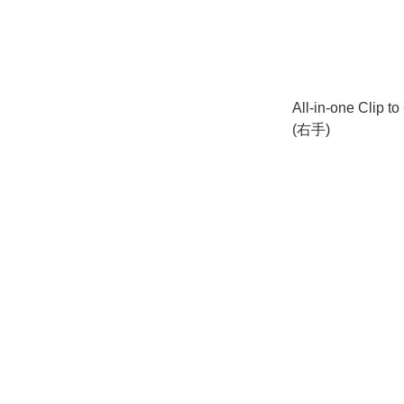
All-in-one Clip 
(右手)